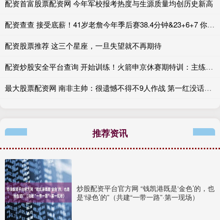
配资首富股票配资网 今年军校报考热度与生源质量均创历史新高
配资查查 接受底薪！41岁老詹今年季后赛38.4分钟&23+6+7 你希望他去哪？
配资股票推荐 这三个星座，一旦失望就不再期待
配资炒股安全平台查询 开始训练！火箭申京休赛期特训：主练3项技能，三分投篮也需增加
最大股票配资网 南非主帅：很遗憾不得不9人作战 第一红没话说但不认可第二红判罚
推荐资讯
炒股配资平台官方网 “钱凯港既是‘金色’的，也
是‘绿色’的”（共建“一带一路”·第一现场）