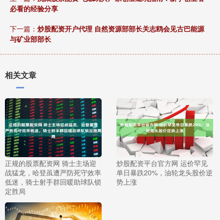
必看的经验分享
下一篇：
炒股配资开户代理 自然资源部部长关志鸥会见古巴能源
与矿业部部长
相关文章
正规的股票配资网 骑士主场迎
炒股配资平台官方网 运价罕见
战猛龙，哈登虽遭严防死守效率
单日暴跌20%，油轮龙头股价逆
低迷，骑士射手群回暖助球队锁
势上涨
定胜局