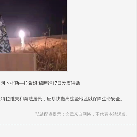
阿卜杜勒—拉希姆·穆萨维17日发表讲话
特拉维夫和海法居民，应尽快撤离这些地区以保障生命安全。
弘益配资提示：文章来自网络，不代表本站观点。