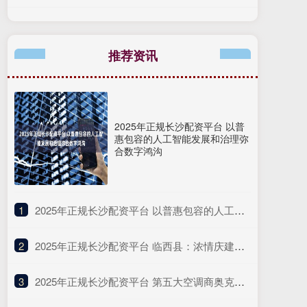
推荐资讯
2025年正规长沙配资平台 以普
惠包容的人工智能发展和治理弥
合数字鸿沟
1
​2025年正规长沙配资平台 以普惠包容的人工智能发展和治理弥合数字鸿沟
2
​2025年正规长沙配资平台 临西县：浓情庆建队 薪火永相传 万名少年描绘强国复兴新画卷
3
​2025年正规长沙配资平台 第五大空调商奥克斯冲刺港股IPO：负债率超82%，去年一次性分红近38亿