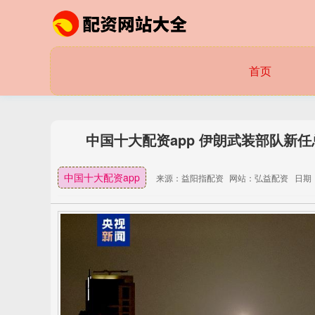
首页
中国十大配资app 伊朗武装部队新
中国十大配资app
来源：益阳指配资
网站：弘益配资
日期：2